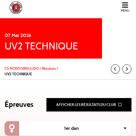
MENU
CS MONTOIRIN JUDO
07
Mai
2026
UV2 TECHNIQUE
CS MONTOIRIN JUDO
/
Résultats /
UV2 TECHNIQUE
Épreuves
AFFICHER LES RÉSULTATS DU CLUB
1er dan