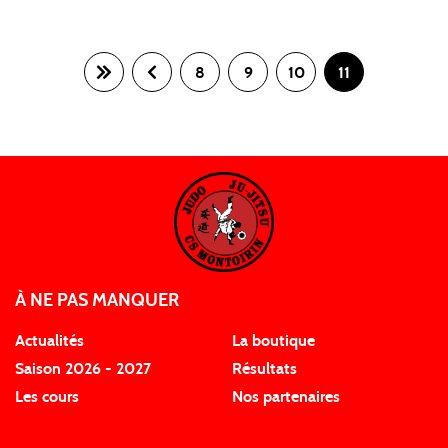
8
9
10
11
À NE PAS MANQUER
Actualités
La boutique
Saison 2026 - 2027
Résultats
Les cours
Nos partenaires